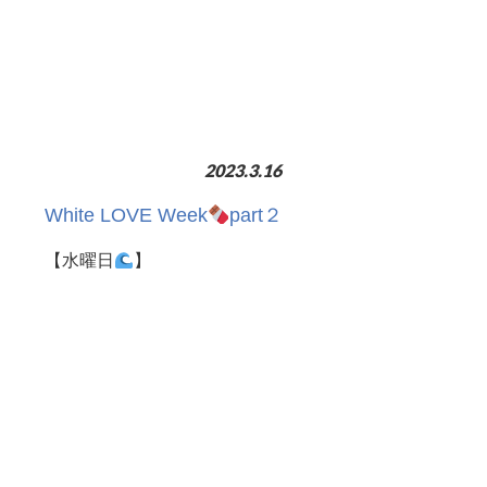
2023.3.16
White LOVE Week
part２
【水曜日
】