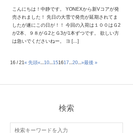
こんにちは！中静です。 YONEXから新Vコアが発
売されました！ 先日の大雪で発売が延期されてま
したが遂にこの日が！！ 今回の入荷は１００はＧ2
が2本、９８がＧ2とＧ3が1本ずつです。 欲しい方
は急いでくださいねー。 ヨ […]
16 / 21
« 先頭
«
...
10
...
15
16
17
...
20
...
»
最後 »
検索