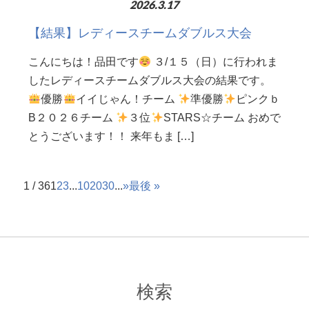
2026.3.17
【結果】レディースチームダブルス大会
こんにちは！品田です
３/１５（日）に行われま
したレディースチームダブルス大会の結果です。
優勝
イイじゃん！チーム
準優勝
ピンクｂ
B２０２６チーム
３位
STARS☆チーム おめで
とうございます！！ 来年もま […]
1 / 36
1
2
3
...
10
20
30
...
»
最後 »
検索