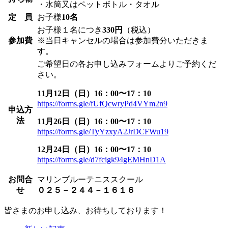
・水筒又はペットボトル・タオル
定 員
お子様
10名
お子様１名につき
330円
（税込）
参加費
※当日キャンセルの場合は参加費分いただきま
す。
ご希望日の各お申し込みフォームよりご予約くだ
さい。
11月12日（日）16：00〜17：10
https://forms.gle/fUfQcwryPd4VYm2n9
申込方
法
11月26日（日）16：00〜17：10
https://forms.gle/TyYzxyA2JrDCFWu19
12月24日（日）16：00〜17：10
https://forms.gle/d7fcigk94gEMHnD1A
お問合
マリンブルーテニススクール
せ
０２５－２４４－１６１６
皆さまのお申し込み、お待ちしております！