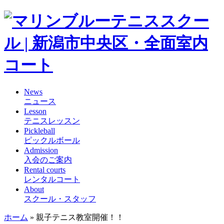
News
ニュース
Lesson
テニスレッスン
Pickleball
ピックルボール
Admission
入会のご案内
Rental courts
レンタルコート
About
スクール・スタッフ
ホーム
»
親子テニス教室開催！！